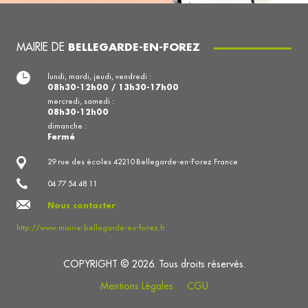
MAIRIE DE
BELLEGARDE-EN-FOREZ
lundi, mardi, jeudi, vendredi :
08h30-12h00 / 13h30-17h00
mercredi, samedi :
08h30-12h00
dimanche :
Fermé
29 rue des écoles 42210 Bellegarde-en-Forez France
04 77 54 48 11
Nous contacter
http://www.mairie-bellegarde-en-forez.fr
COPYRIGHT © 2026. Tous droits réservés.
Mentions Légales
CGU