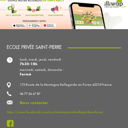
ECOLE PRIVÉE SAINT-PIERRE
lundi, mardi, jeudi, vendredi :
7h30-18h
mercredi, samedi, dimanche :
Fermé
175 Route de la Montagne Bellegarde-en-Forez 42210 France
04 77 54 47 87
Nous contacter
https://www.facebook.com/ecolesaintpierrebellegardeenforez