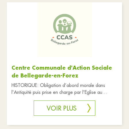
Associations
Commerces
Culture
Education
Santé et solidarité
Services publics
Transport
Urgences
Réinitialiser les filtres
Centre Communale d'Action Sociale
de Bellegarde-en-Forez
HISTORIQUE: Obligation d’abord morale dans
l'Antiquité puis prise en charge par l'Eglise au
Moyen Age, l'action sociale
VOIR PLUS