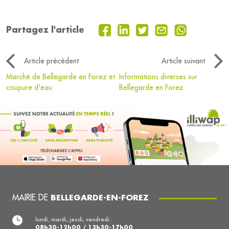
Partagez l'article
Article précédent
Article suivant
Marché de Bellegarde en Forez et
Informations diverses sur
coupure d'eau
Bellegarde en Forez
MAIRIE DE
BELLEGARDE-EN-FOREZ
lundi, mardi, jeudi, vendredi :
08h30-12h00 / 13h30-17h00