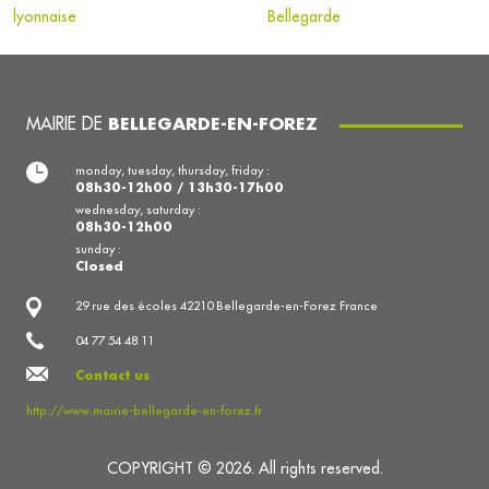
lyonnaise
Bellegarde
MAIRIE DE
BELLEGARDE-EN-FOREZ
monday, tuesday, thursday, friday :
08h30-12h00 / 13h30-17h00
wednesday, saturday :
08h30-12h00
sunday :
Closed
29 rue des écoles 42210 Bellegarde-en-Forez France
04 77 54 48 11
Contact us
http://www.mairie-bellegarde-en-forez.fr
COPYRIGHT © 2026. All rights reserved.